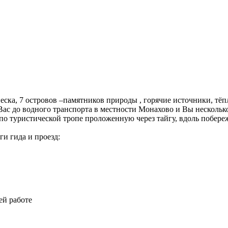
ска, 7 островов –памятников природы , горячие источники, тёпл
Вас до водного транспорта в местности Монахово и Вы несколь
о туристической тропе проложенную через тайгу, вдоль побереж
ги гида и проезд:
ей работе