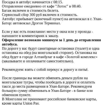
Посадка в автобус начинается с 08:15.
Отправление ежедневно от кафе "Лотос" в 08:40.
Багаж включен в стоимость билета.
Сервисный сбор 300 руб включен в стоимость.
Автобус прибывает (конечный пункт) на автовокзал в г. Улан-
Батор: автовокзал Дрэгон Терминал.
Если у вас есть пожелание: место у окна или у прохода -
напишите в комментариях к заказу.
Оформление возможно минимум за 1 день до отправления
автобуса.
По дороге у вас будут санитарные остановки (туалет) и одна
остановка на обед (на монгольской стороне). Остановка на
обед будет в городе Алтанбулаг в кафе «Золотой комплекс»
(заказываете и оплачиваете самостоятельно).
Рекомендуем: взять с собой перекус в дорогу и питьё.
После границы вы можете обменять деньги рубли на
монгольские тугры, чтобы пообедать в дороге и оплатить
такси до места размещения в Улан-Баторе. Рекомендуем
большую сумму обменивать в Улан-Баторе - в банке или
обменном пункте.
В Монголии не принимают российские банковские карты,
кроме карты Union Pay.